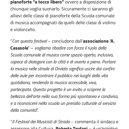
pianoforte “a tocco libero”
ovvero a disposizione di
chiunque voglia suonarlo. Sicuramente ci saranno gli
allievi delle classi di pianoforte della Scuola comunale
di musica accompagnati da quelli delle classi di violino
e violoncello.
“
Con questo festival
– concludono dall’
associazione ‘A.
Casasole’
–
vogliamo ribadire con forza il ruolo della
Scuola comunale di musica come spazio aperto, inclusivo,
capace di dialogare con la città e di viverla a pieno. Portare
la musica nelle strade di Orvieto significa uscire dai confini
delle aule per incontrare il pubblico nei luoghi della vita
quotidiana, rendendo la musica accessibile, viva,
partecipata. Questo progetto è un invito a scoprire la
bellezza dell’arte nella sua forma più spontanea e condivisa,
e a riconoscere nella scuola un presidio culturale al servizio
della comunità
”.
“
Il Festival dei Musicisti di Strada
– commenta il sindaco e
assessore alla Cultura,
Roberta Tardani
–
è un’iniziativa