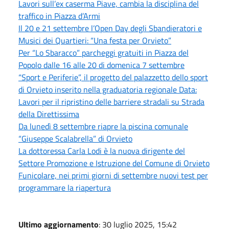
Lavori sull’ex caserma Piave, cambia la disciplina del
traffico in Piazza d’Armi
Il 20 e 21 settembre l’Open Day degli Sbandieratori e
Musici dei Quartieri: “Una festa per Orvieto”
Per “Lo Sbaracco” parcheggi gratuiti in Piazza del
Popolo dalle 16 alle 20 di domenica 7 settembre
“Sport e Periferie”, il progetto del palazzetto dello sport
di Orvieto inserito nella graduatoria regionale Data:
Lavori per il ripristino delle barriere stradali su Strada
della Direttissima
Da lunedì 8 settembre riapre la piscina comunale
“Giuseppe Scalabrella” di Orvieto
La dottoressa Carla Lodi è la nuova dirigente del
Settore Promozione e Istruzione del Comune di Orvieto
Funicolare, nei primi giorni di settembre nuovi test per
programmare la riapertura
Ultimo aggiornamento
: 30 luglio 2025, 15:42