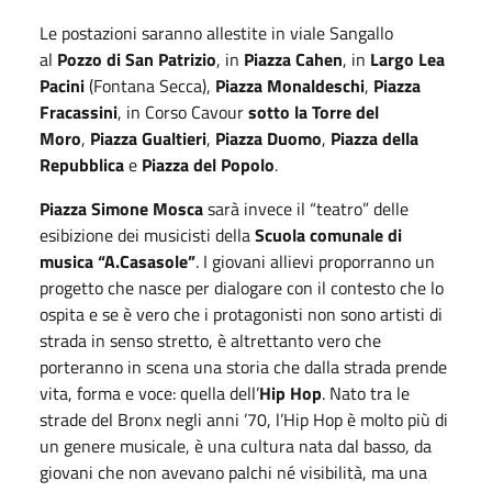
Le postazioni saranno allestite in viale Sangallo
al
Pozzo di San Patrizio
, in
Piazza Cahen
, in
Largo Lea
Pacini
(Fontana Secca),
Piazza Monaldeschi
,
Piazza
Fracassini
, in Corso Cavour
sotto la Torre del
Moro
,
Piazza Gualtieri
,
Piazza Duomo
,
Piazza della
Repubblica
e
Piazza del Popolo
.
Piazza Simone Mosca
sarà invece il “teatro” delle
esibizione dei musicisti della
Scuola comunale di
musica “A.Casasole”
. I giovani allievi proporranno un
progetto che nasce per dialogare con il contesto che lo
ospita e se è vero che i protagonisti non sono artisti di
strada in senso stretto, è altrettanto vero che
porteranno in scena una storia che dalla strada prende
vita, forma e voce: quella dell’
Hip Hop
. Nato tra le
strade del Bronx negli anni ’70, l’Hip Hop è molto più di
un genere musicale, è una cultura nata dal basso, da
giovani che non avevano palchi né visibilità, ma una