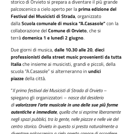
storico di Orvieto si prepara a diventare il più grande
palcoscenico a cielo aperto per la
prima edizione del
Festival dei Musicisti di Strada
, organizzato
dalla
Scuola comunale di musica “A.Casasole”
con la
collaborazione del
Comune di Orvieto
, che si
terrà
domenica 1 e lunedì 2 giugno
.
Due giorni di musica,
dalle 10.30 alle 20
,
dieci
professionisti della street music provenienti da tutta
Italia
che insieme ai musicisti, grandi e piccoli, della
scuola “A.Casasole” si alterneranno in
undici
piazze
della città.
“
Il primo festival dei Musicisti di Strada di Orvieto
–
spiegano gli organizzatori –
nasce dal desiderio
di
valorizzare l’arte musicale in una delle sue più forme
autentiche e immediate
, quella che si esprime liberamente
negli spazi pubblici, tra la gente, nelle piazze e nelle vie del
centro storico. Orvieto in questo si presta naturalmente a
diventare palcoscenico a cielo aperto capace di accogliere,