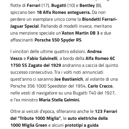
flotte di
Ferrari
(17),
Bugatti
(10) e
Bentley
(8),
spiccano ben
18 Alfa Romeo anteguerra.
Da non
perdere un esemplare unico come la
Biondetti Ferrari-
Jaguar Special
. Parlando di modelli invece, meritano
una menzione speciale un’
Aston Martin DB 3
e due
affascinanti
Porsche 550 Spyder RS
.
I vincitori delle ultime quattro edizioni,
Andrea
Vesco
e
Fabio Salvinelli
, a bordo della
Alfa Romeo 6C
1750 SS Zagato del 1929
andranno a caccia del quinto
successo consecutivo. Tra i volti noti annunciati
quest’anno ci saranno
Joe Bastianich
, al volante di una
Porsche 356 1000 Speedster del 1954,
Carlo Cracco
,
nelle vesti di navigatore su una Bugatti T40 del 1927,
e l’ex ministro
Maria Stella Gelmini.
Oltre ai veicoli d’epoca, sfileranno anche le
123 Ferrari
del “Tribute 1000 Miglia”
, le
auto elettriche della
1000 Miglia Green
e alcuni
prototipi a guida