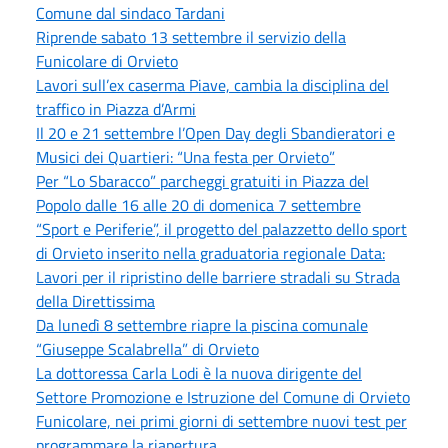
Comune dal sindaco Tardani
Riprende sabato 13 settembre il servizio della
Funicolare di Orvieto
Lavori sull’ex caserma Piave, cambia la disciplina del
traffico in Piazza d’Armi
Il 20 e 21 settembre l’Open Day degli Sbandieratori e
Musici dei Quartieri: “Una festa per Orvieto”
Per “Lo Sbaracco” parcheggi gratuiti in Piazza del
Popolo dalle 16 alle 20 di domenica 7 settembre
“Sport e Periferie”, il progetto del palazzetto dello sport
di Orvieto inserito nella graduatoria regionale Data:
Lavori per il ripristino delle barriere stradali su Strada
della Direttissima
Da lunedì 8 settembre riapre la piscina comunale
“Giuseppe Scalabrella” di Orvieto
La dottoressa Carla Lodi è la nuova dirigente del
Settore Promozione e Istruzione del Comune di Orvieto
Funicolare, nei primi giorni di settembre nuovi test per
programmare la riapertura