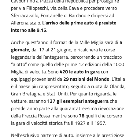
Cavour fino a Piazza della Repubblica per proseguire
per via Filippeschi, via della Cava e procedere verso
Sferracavallo, Fontanelle di Bardano e dirigersi ad
Allerona scalo.
L’arrivo delle prime auto è previsto
intorno alle 9.15
.
Anche quest’anno il format della Mille Miglia sarà di
5
giornate
, dal 17 al 21 giugno, e ricalcherà le corse
leggendarie dell’anteguerra, percorrendo un tracciato
“a otto” come quello delle prime 12 edizioni della 1000
Miglia di velocità. Sono
420 le auto in gara
con
equipaggi provenienti da
29 nazioni del Mondo
. L’Italia
è il paese più rappresentato, seguito a ruota da Olanda,
Gran Bretagna e Stati Uniti. Per quanto riguarda le
vetture, saranno
127 gli esemplari anteguerra
che
prenderanno parte alla quarantatreesima rievocazione
della Freccia Rossa mentre sono
78
quelli che corsero
la gara di velocità storica fra il 1927 e il 1957.
Nell’esclusivo parterre di auto, insieme alle prestigiose