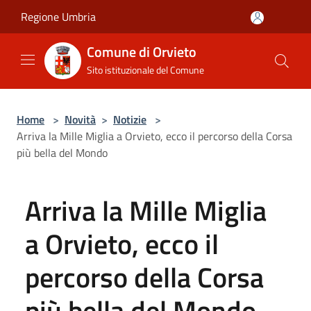
Salta al contenuto principale
Regione Umbria
Comune di Orvieto
Sito istituzionale del Comune
Home
>
Novità
>
Notizie
>
Arriva la Mille Miglia a Orvieto, ecco il percorso della Corsa
più bella del Mondo
Arriva la Mille Miglia
a Orvieto, ecco il
percorso della Corsa
più bella del Mondo