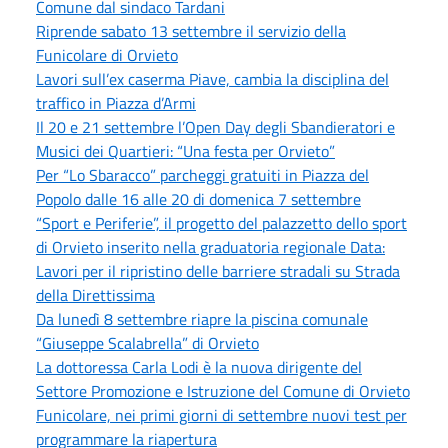
Comune dal sindaco Tardani
Riprende sabato 13 settembre il servizio della
Funicolare di Orvieto
Lavori sull’ex caserma Piave, cambia la disciplina del
traffico in Piazza d’Armi
Il 20 e 21 settembre l’Open Day degli Sbandieratori e
Musici dei Quartieri: “Una festa per Orvieto”
Per “Lo Sbaracco” parcheggi gratuiti in Piazza del
Popolo dalle 16 alle 20 di domenica 7 settembre
“Sport e Periferie”, il progetto del palazzetto dello sport
di Orvieto inserito nella graduatoria regionale Data:
Lavori per il ripristino delle barriere stradali su Strada
della Direttissima
Da lunedì 8 settembre riapre la piscina comunale
“Giuseppe Scalabrella” di Orvieto
La dottoressa Carla Lodi è la nuova dirigente del
Settore Promozione e Istruzione del Comune di Orvieto
Funicolare, nei primi giorni di settembre nuovi test per
programmare la riapertura