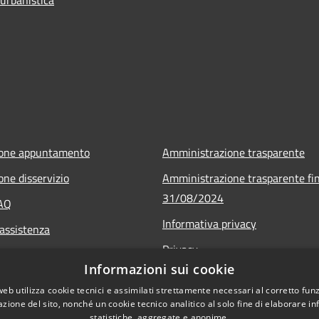
ione appuntamento
Amministrazione trasparente
one disservizio
Amministrazione trasparente fin
31/08/2024
FAQ
Informativa privacy
 assistenza
Privacy
Informazioni sui cookie
Note legali
web utilizza cookie tecnici e assimilati strettamente necessari al corretto fu
Dichiarazione di accessibilità
azione del sito, nonché un cookie tecnico analitico al solo fine di elaborare i
statistiche, aggregate e anonime.