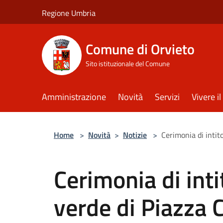
Salta al contenuto principale
Regione Umbria
Comune di Orvieto
Sito istituzionale del Comune
Amministrazione
Novità
Servizi
Vivere 
Home
>
Novità
>
Notizie
>
Cerimonia di intit
Cerimonia di inti
verde di Piazza