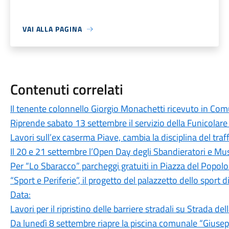
VAI ALLA PAGINA
Contenuti correlati
Il tenente colonnello Giorgio Monachetti ricevuto in Co
Riprende sabato 13 settembre il servizio della Funicolare
Lavori sull’ex caserma Piave, cambia la disciplina del traf
Il 20 e 21 settembre l’Open Day degli Sbandieratori e Musi
Per “Lo Sbaracco” parcheggi gratuiti in Piazza del Popol
“Sport e Periferie”, il progetto del palazzetto dello sport 
Data:
Lavori per il ripristino delle barriere stradali su Strada del
Da lunedì 8 settembre riapre la piscina comunale “Giusep