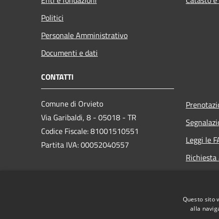
Politici
Personale Amministrativo
Documenti e dati
CONTATTI
Comune di Orvieto
Prenotaz
Via Garibaldi, 8 - 05018 - TR
Segnalazi
Codice Fiscale: 81001510551
Leggi le 
Partita IVA: 00052040557
Richiesta
PEC:
comune.orvieto@postacert.umbria.it
Questo sito 
Centralino Unico: +39 0763 3061
alla navig