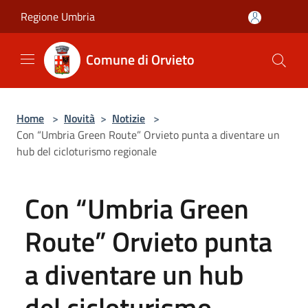
Salta al contenuto principale
Regione Umbria
Comune di Orvieto
Home
>
Novità
>
Notizie
>
Con “Umbria Green Route” Orvieto punta a diventare un
hub del cicloturismo regionale
Con “Umbria Green
Route” Orvieto punta
a diventare un hub
del cicloturismo