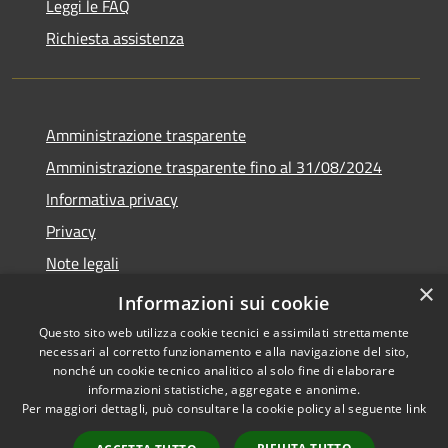
Leggi le FAQ
Richiesta assistenza
Amministrazione trasparente
Amministrazione trasparente fino al 31/08/2024
Informativa privacy
Privacy
Note legali
×
Dichiarazione di accessibilità
Informazioni sui cookie
Questo sito web utilizza cookie tecnici e assimilati strettamente
necessari al corretto funzionamento e alla navigazione del sito,
nonché un cookie tecnico analitico al solo fine di elaborare
informazioni statistiche, aggregate e anonime.
RSS
Copyright © 2026 • Comune di
Per maggiori dettagli, può consultare la cookie policy al seguente
link
Accessibilità
Orvieto • Powered by
Privacy
Municipium
Accesso
•