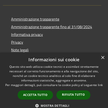
Amministrazione trasparente
Amministrazione trasparente fino al 31/08/2024
Informativa privacy
Privacy
Note legali
×
Dichiarazione di accessibilità
Informazioni sui cookie
Questo sito web utilizza cookie tecnici e assimilati strettamente
necessari al corretto funzionamento e alla navigazione del sito,
nonché un cookie tecnico analitico al solo fine di elaborare
informazioni statistiche, aggregate e anonime.
RSS
Copyright © 2026 • Comune di
Per maggiori dettagli, può consultare la cookie policy al seguente
link
Accessibilità
Orvieto • Powered by
Privacy
Municipium
Accesso
•
RIFIUTA TUTTO
ACCETTA TUTTO
Cookie
redazione
Mappa del sito
MOSTRA DETTAGLI