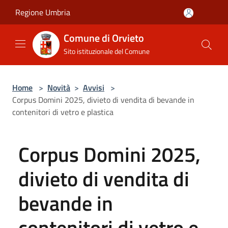
Salta al contenuto principale
Regione Umbria
Comune di Orvieto
Sito istituzionale del Comune
Home
>
Novità
>
Avvisi
>
Corpus Domini 2025, divieto di vendita di bevande in
contenitori di vetro e plastica
Corpus Domini 2025,
divieto di vendita di
bevande in
contenitori di vetro e