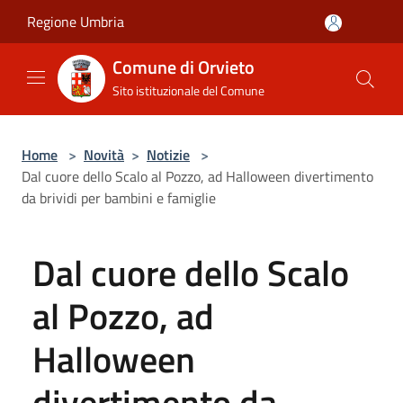
Salta al contenuto principale
Regione Umbria
Comune di Orvieto
Sito istituzionale del Comune
Home
>
Novità
>
Notizie
>
Dal cuore dello Scalo al Pozzo, ad Halloween divertimento
da brividi per bambini e famiglie
Dal cuore dello Scalo
al Pozzo, ad
Halloween
divertimento da