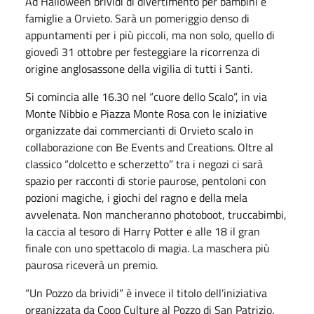
Ad Halloween brividi di divertimento per bambini e
famiglie a Orvieto. Sarà un pomeriggio denso di
appuntamenti per i più piccoli, ma non solo, quello di
giovedì 31 ottobre per festeggiare la ricorrenza di
origine anglosassone della vigilia di tutti i Santi.
Si comincia alle 16.30 nel “cuore dello Scalo”, in via
Monte Nibbio e Piazza Monte Rosa con le iniziative
organizzate dai commercianti di Orvieto scalo in
collaborazione con Be Events and Creations. Oltre al
classico “dolcetto e scherzetto” tra i negozi ci sarà
spazio per racconti di storie paurose, pentoloni con
pozioni magiche, i giochi del ragno e della mela
avvelenata. Non mancheranno photoboot, truccabimbi,
la caccia al tesoro di Harry Potter e alle 18 il gran
finale con uno spettacolo di magia. La maschera più
paurosa riceverà un premio.
“Un Pozzo da brividi” è invece il titolo dell’iniziativa
organizzata da Coop Culture al Pozzo di San Patrizio.