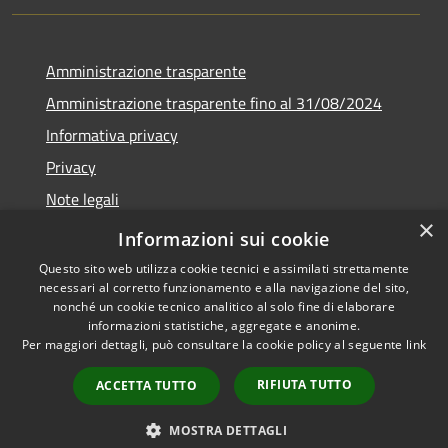
Amministrazione trasparente
Amministrazione trasparente fino al 31/08/2024
Informativa privacy
Privacy
Note legali
×
Dichiarazione di accessibilità
Informazioni sui cookie
Questo sito web utilizza cookie tecnici e assimilati strettamente
necessari al corretto funzionamento e alla navigazione del sito,
nonché un cookie tecnico analitico al solo fine di elaborare
informazioni statistiche, aggregate e anonime.
RSS
Copyright © 2026 • Comune di
Per maggiori dettagli, può consultare la cookie policy al seguente
link
Accessibilità
Orvieto • Powered by
Privacy
Municipium
Accesso
•
RIFIUTA TUTTO
ACCETTA TUTTO
Cookie
redazione
Mappa del sito
MOSTRA DETTAGLI