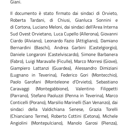
Giani.
Il documento è stato firmato dai sindaci di Orvieto,
Roberta Tardani, di Chiusi, Gianluca Sonnini e
di Cortona, Luciano Meloni, dai sindaci dell’Area Interna
Sud Ovest Orvietano, Luca Cupello (Allerona), Giovanni
Ciardo (Alviano), Leonardo Fazio (Attigliano), Damiano
Bernardini (Baschi), Andrea Garbini (Castelgiorgio),
Daniele Longaroni (Castelviscardo), Simone Barbanera
(Fabro), Luigi Maravalle (Ficulle), Marco Morresi (Giove),
Giampiero Lattanzi (Guardea), Alessandro Dimiziani
(Lugnano in Teverina), Federico Gori (Montecchio),
Paolo Garofani (Monteleone d’Orvieto), Sebastiano
Caravaggi (Montegabbione), Valentino Filippetti
(Parrano), Stefano Paoluzzi (Penna in Teverina), Marco
Conticelli (Porano), Marsilio Marinelli (San Venanzo), dai
sindaci della Valdichiana Senese, Grazia Torelli
(Chianciano Terme), Roberto Cottini (Cetona), Michele
Angiolini (Montepulciano), Manolo Garosi (Pienza),