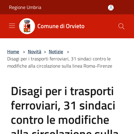
Salta al contenuto principale
Regione Umbria
Comune di Orvieto
Home
>
Novità
>
Notizie
>
Disagi per i trasporti ferroviari, 31 sindaci contro le
modifiche alla circolazione sulla linea Roma-Firenze
Disagi per i trasporti
ferroviari, 31 sindaci
contro le modifiche
alla circolazione sulla