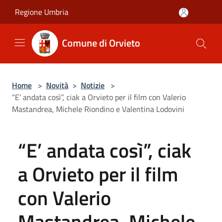
Salta al contenuto principale
Regione Umbria
Comune di Orvieto
Home
>
Novità
>
Notizie
>
“E’ andata così”, ciak a Orvieto per il film con Valerio
Mastandrea, Michele Riondino e Valentina Lodovini
“E’ andata così”, ciak
a Orvieto per il film
con Valerio
Mastandrea, Michele