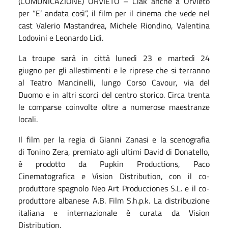
(COMUNICAZIONE) ORVIETO – Ciak anche a Orvieto
per “E’ andata così”, il film per il cinema che vede nel
cast Valerio Mastandrea, Michele Riondino, Valentina
Lodovini e Leonardo Lidi.
La troupe sarà in città lunedì 23 e martedì 24
giugno per gli allestimenti e le riprese che si terranno
al Teatro Mancinelli, lungo Corso Cavour, via del
Duomo e in altri scorci del centro storico. Circa trenta
le comparse coinvolte oltre a numerose maestranze
locali.
Il film per la regia di Gianni Zanasi e la scenografia
di Tonino Zera, premiato agli ultimi David di Donatello,
è prodotto da Pupkin Productions, Paco
Cinematografica e Vision Distribution, con il co-
produttore spagnolo Neo Art Producciones S.L. e il co-
produttore albanese A.B. Film S.h.p.k. La distribuzione
italiana e internazionale è curata da Vision
Distribution.