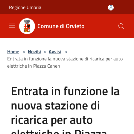
Salta al contenuto principale
Regione Umbria
Comune di Orvieto
Home
>
Novità
>
Avvisi
>
Entrata in funzione la nuova stazione di ricarica per auto
elettriche in Piazza Cahen
Entrata in funzione la
nuova stazione di
ricarica per auto
elettriche in Piazza