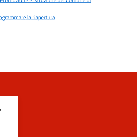
e Promozione e Istruzione del Comune di
programmare la riapertura
?