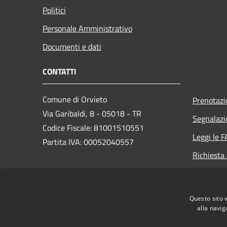
Politici
Personale Amministrativo
Documenti e dati
CONTATTI
Comune di Orvieto
Prenotaz
Via Garibaldi, 8 - 05018 - TR
Segnalazi
Codice Fiscale: 81001510551
Leggi le 
Partita IVA: 00052040557
Richiesta
PEC:
comune.orvieto@postacert.umbria.it
Questo sito 
Centralino Unico: +39 0763 3061
alla navig