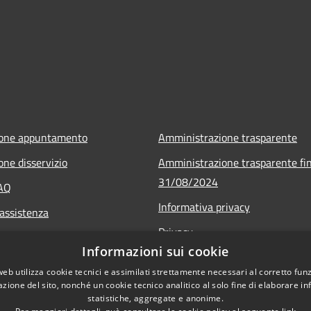
ione appuntamento
Amministrazione trasparente
one disservizio
Amministrazione trasparente fin
31/08/2024
FAQ
Informativa privacy
 assistenza
Privacy
Informazioni sui cookie
Note legali
web utilizza cookie tecnici e assimilati strettamente necessari al corretto fu
Dichiarazione di accessibilità
azione del sito, nonché un cookie tecnico analitico al solo fine di elaborare i
statistiche, aggregate e anonime.