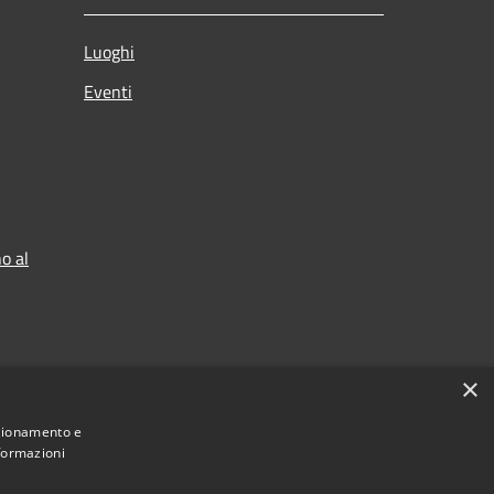
Luoghi
Eventi
o al
×
nzionamento e
nformazioni