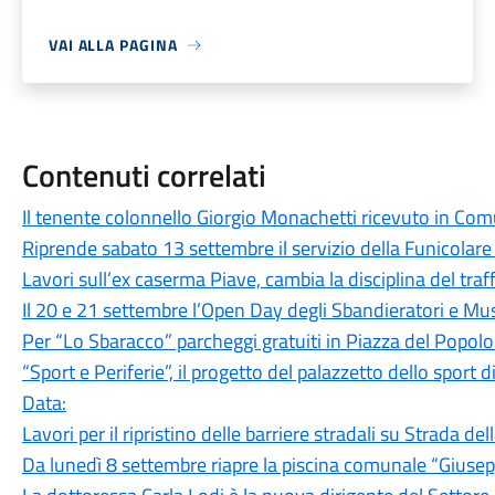
VAI ALLA PAGINA
Contenuti correlati
Il tenente colonnello Giorgio Monachetti ricevuto in Co
Riprende sabato 13 settembre il servizio della Funicolare
Lavori sull’ex caserma Piave, cambia la disciplina del traf
Il 20 e 21 settembre l’Open Day degli Sbandieratori e Musi
Per “Lo Sbaracco” parcheggi gratuiti in Piazza del Popol
“Sport e Periferie”, il progetto del palazzetto dello sport 
Data:
Lavori per il ripristino delle barriere stradali su Strada del
Da lunedì 8 settembre riapre la piscina comunale “Giusep