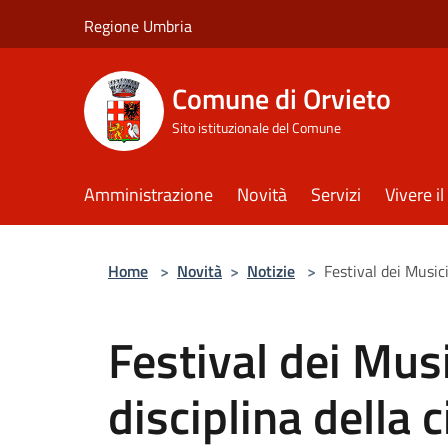
Salta al contenuto principale
Regione Umbria
Comune di Orvieto
Sito istituzionale del Comune
Amministrazione
Novità
Servizi
Vivere 
Home
>
Novità
>
Notizie
>
Festival dei Musici
Festival dei Musi
disciplina della 