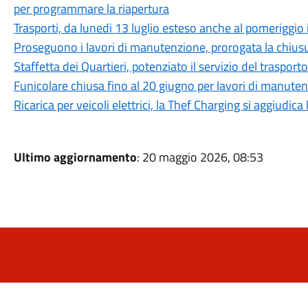
per programmare la riapertura
Trasporti, da lunedi 13 luglio esteso anche al pomeriggio i
Proseguono i lavori di manutenzione, prorogata la chiusu
Staffetta dei Quartieri, potenziato il servizio del trasport
Funicolare chiusa fino al 20 giugno per lavori di manute
Ricarica per veicoli elettrici, la Thef Charging si aggiudica 
Ultimo aggiornamento
: 20 maggio 2026, 08:53