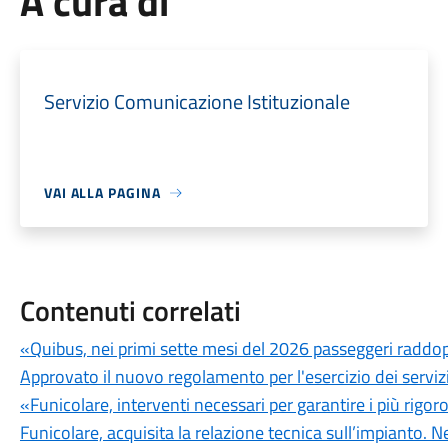
A cura di
Servizio Comunicazione Istituzionale
VAI ALLA PAGINA
Contenuti correlati
«Quibus, nei primi sette mesi del 2026 passeggeri raddop
Approvato il nuovo regolamento per l'esercizio dei serviz
«Funicolare, interventi necessari per garantire i più rigor
Funicolare, acquisita la relazione tecnica sull’impianto. Ne