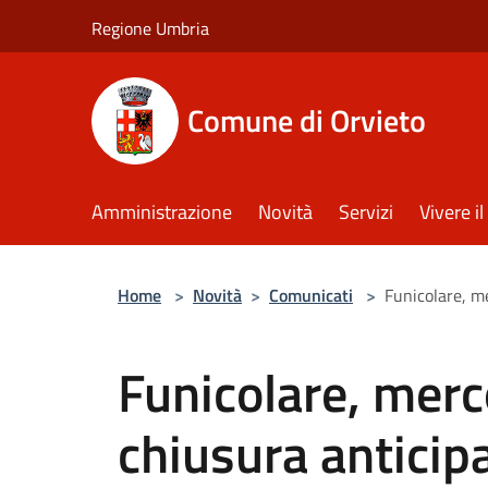
Salta al contenuto principale
Regione Umbria
Comune di Orvieto
Amministrazione
Novità
Servizi
Vivere 
Home
>
Novità
>
Comunicati
>
Funicolare, me
Funicolare, mer
chiusura anticipa