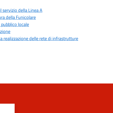
l servizio della Linea A
ra della Funicolare
o pubblico locale
nzione
la realizzazione delle rete di infrastrutture