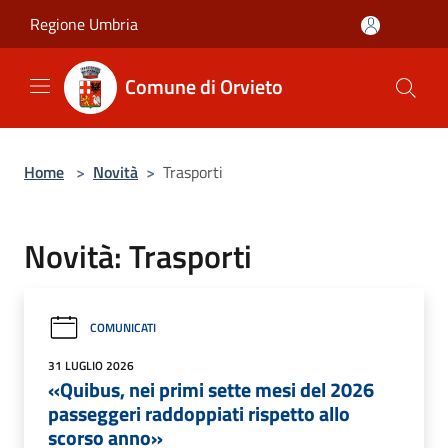
Salta al contenuto principale
Regione Umbria
Comune di Orvieto
Home
>
Novità
>
Trasporti
Novità: Trasporti
COMUNICATI
31 LUGLIO 2026
«Quibus, nei primi sette mesi del 2026
passeggeri raddoppiati rispetto allo
scorso anno»