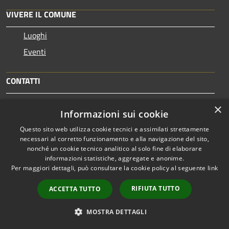
VIVERE IL COMUNE
Luoghi
Eventi
CONTATTI
×
Comune di Orvieto
Informazioni sui cookie
Via Garibaldi, 8 - 05018 - TR
Questo sito web utilizza cookie tecnici e assimilati strettamente
Codice Fiscale: 81001510551
necessari al corretto funzionamento e alla navigazione del sito,
Partita IVA: 00052040557
nonché un cookie tecnico analitico al solo fine di elaborare
informazioni statistiche, aggregate e anonime.
Per maggiori dettagli, può consultare la cookie policy al seguente
link
PEC:
comune.orvieto@postacert.umbria.it
RIFIUTA TUTTO
ACCETTA TUTTO
Centralino Unico: +39 0763 3061
MOSTRA DETTAGLI