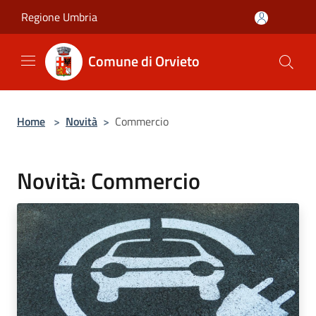
Salta al contenuto principale
Regione Umbria
Comune di Orvieto
Home
>
Novità
>
Commercio
Novità: Commercio