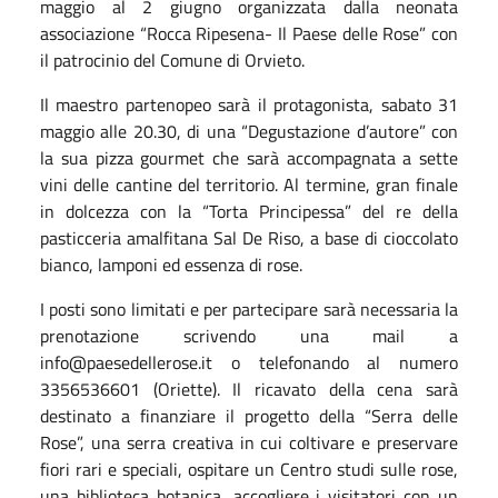
maggio al 2 giugno organizzata dalla neonata
associazione “Rocca Ripesena- Il Paese delle Rose” con
il patrocinio del Comune di Orvieto.
Il maestro partenopeo sarà il protagonista, sabato 31
maggio alle 20.30, di una “Degustazione d’autore” con
la sua pizza gourmet che sarà accompagnata a sette
vini delle cantine del territorio. Al termine, gran finale
in dolcezza con la “Torta Principessa” del re della
pasticceria amalfitana Sal De Riso, a base di cioccolato
bianco, lamponi ed essenza di rose.
I posti sono limitati e per partecipare sarà necessaria la
prenotazione scrivendo una mail a
info@paesedellerose.it o telefonando al numero
3356536601 (Oriette). Il ricavato della cena sarà
destinato a finanziare il progetto della “Serra delle
Rose”, una serra creativa in cui coltivare e preservare
fiori rari e speciali, ospitare un Centro studi sulle rose,
una biblioteca botanica, accogliere i visitatori con un