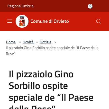
Salta al contenuto principale
Regione Umbria
Comune di Orvieto
Home
>
Novità
>
Notizie
>
Il pizzaiolo Gino Sorbillo ospite speciale de “Il Paese delle
Rose”
Il pizzaiolo Gino
Sorbillo ospite
speciale de “Il Paese
delle Rose”