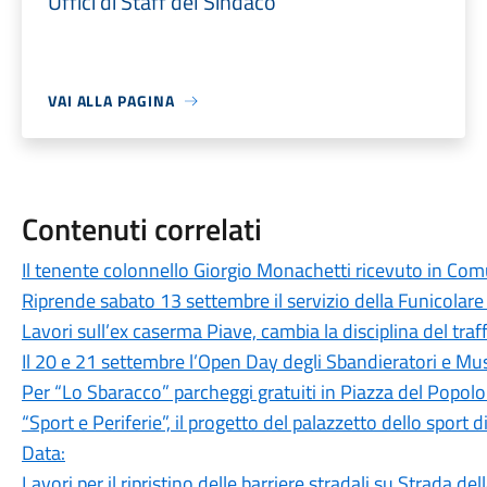
Uffici di Staff del Sindaco
VAI ALLA PAGINA
Contenuti correlati
Il tenente colonnello Giorgio Monachetti ricevuto in Co
Riprende sabato 13 settembre il servizio della Funicolare
Lavori sull’ex caserma Piave, cambia la disciplina del traf
Il 20 e 21 settembre l’Open Day degli Sbandieratori e Musi
Per “Lo Sbaracco” parcheggi gratuiti in Piazza del Popol
“Sport e Periferie”, il progetto del palazzetto dello sport 
Data:
Lavori per il ripristino delle barriere stradali su Strada del