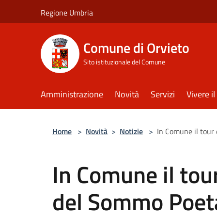
Salta al contenuto principale
Regione Umbria
Comune di Orvieto
Sito istituzionale del Comune
Amministrazione
Novità
Servizi
Vivere 
Home
>
Novità
>
Notizie
>
In Comune il tour 
In Comune il tou
del Sommo Poeta