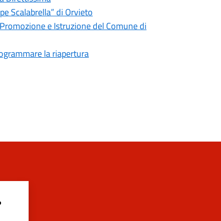
pe Scalabrella” di Orvieto
e Promozione e Istruzione del Comune di
programmare la riapertura
?