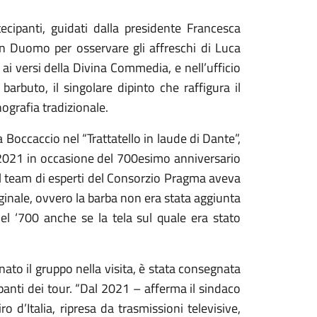
ecipanti, guidati dalla presidente Francesca
in Duomo per osservare gli affreschi di Luca
 ai versi della Divina Commedia, e nell’ufficio
rbuto, il singolare dipinto che raffigura il
grafia tradizionale.
a Boccaccio nel “Trattatello in laude di Dante”,
o 2021 in occasione del 700esimo anniversario
l team di esperti del Consorzio Pragma aveva
iginale, ovvero la barba non era stata aggiunta
l ‘700 anche se la tela sul quale era stato
ato il gruppo nella visita, è stata consegnata
ipanti dei tour. “Dal 2021 – afferma il sindaco
o d’Italia, ripresa da trasmissioni televisive,