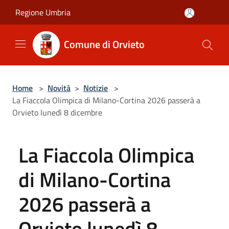
Salta al contenuto principale
Regione Umbria
Comune di Orvieto
Home
>
Novità
>
Notizie
>
La Fiaccola Olimpica di Milano-Cortina 2026 passerà a
Orvieto lunedì 8 dicembre
La Fiaccola Olimpica
di Milano-Cortina
2026 passerà a
Orvieto lunedì 8