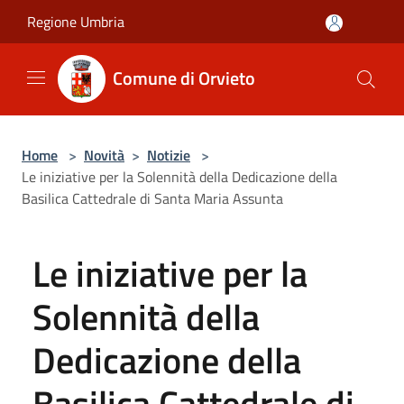
Salta al contenuto principale
Regione Umbria
Comune di Orvieto
Home
>
Novità
>
Notizie
>
Le iniziative per la Solennità della Dedicazione della
Basilica Cattedrale di Santa Maria Assunta
Le iniziative per la
Solennità della
Dedicazione della
Basilica Cattedrale di