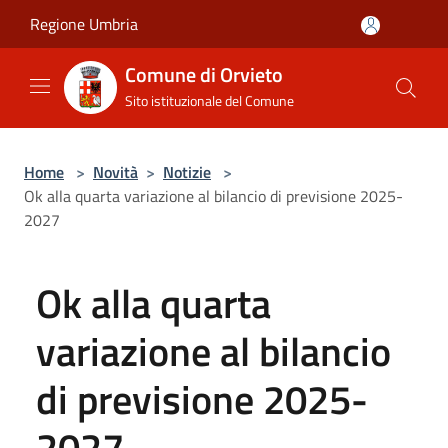
Salta al contenuto principale
Regione Umbria
Comune di Orvieto
Sito istituzionale del Comune
Home
>
Novità
>
Notizie
>
Ok alla quarta variazione al bilancio di previsione 2025-
2027
Ok alla quarta
variazione al bilancio
di previsione 2025-
2027