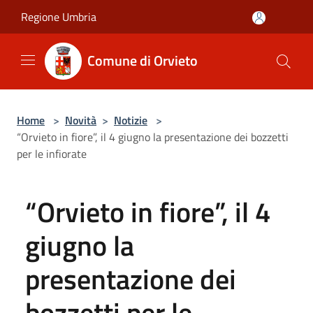
Salta al contenuto principale
Regione Umbria
Comune di Orvieto
Home
>
Novità
>
Notizie
>
“Orvieto in fiore”, il 4 giugno la presentazione dei bozzetti
per le infiorate
“Orvieto in fiore”, il 4
giugno la
presentazione dei
bozzetti per le