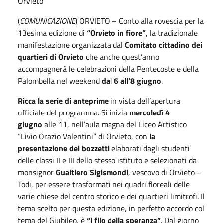
Orvieto”
(
COMUNICAZIONE
) ORVIETO – Conto alla rovescia per la
13esima edizione di
“Orvieto in fiore”
, la tradizionale
manifestazione organizzata dal
Comitato cittadino dei
quartieri di Orvieto
che anche quest’anno
accompagnerà le celebrazioni della Pentecoste e della
Palombella nel weekend
dal 6 all’8 giugno
.
Ricca la serie di anteprime
in vista dell’apertura
ufficiale del programma. Si inizia
mercoledì 4
giugno
alle 11, nell’aula magna del Liceo Artistico
“Livio Orazio Valentini” di Orvieto, con
la
presentazione dei bozzetti
elaborati dagli studenti
delle classi II e III dello stesso istituto e selezionati da
monsignor
Gualtiero Sigismondi
, vescovo di Orvieto -
Todi, per essere trasformati nei quadri floreali delle
varie chiese del centro storico e dei quartieri limitrofi. Il
tema scelto per questa edizione, in perfetto accordo col
tema del Giubileo, è
“l filo della speranza”
. Dal giorno