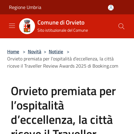
Salta al contenuto principale
Regione Umbria
Comune di Orvieto
Sito istituzionale del Comune
Home
>
Novità
>
Notizie
>
Orvieto premiata per l’ospitalità d’eccellenza, la città
riceve il Traveller Review Awards 2025 di Booking.com
Orvieto premiata per
l’ospitalità
d’eccellenza, la città
riceve il Traveller