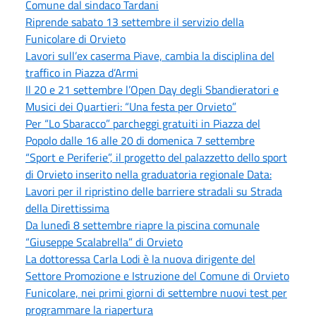
Comune dal sindaco Tardani
Riprende sabato 13 settembre il servizio della
Funicolare di Orvieto
Lavori sull’ex caserma Piave, cambia la disciplina del
traffico in Piazza d’Armi
Il 20 e 21 settembre l’Open Day degli Sbandieratori e
Musici dei Quartieri: “Una festa per Orvieto”
Per “Lo Sbaracco” parcheggi gratuiti in Piazza del
Popolo dalle 16 alle 20 di domenica 7 settembre
“Sport e Periferie”, il progetto del palazzetto dello sport
di Orvieto inserito nella graduatoria regionale Data:
Lavori per il ripristino delle barriere stradali su Strada
della Direttissima
Da lunedì 8 settembre riapre la piscina comunale
“Giuseppe Scalabrella” di Orvieto
La dottoressa Carla Lodi è la nuova dirigente del
Settore Promozione e Istruzione del Comune di Orvieto
Funicolare, nei primi giorni di settembre nuovi test per
programmare la riapertura