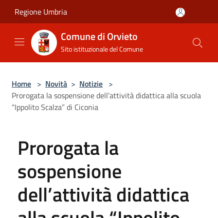
Salta al contenuto principale
Regione Umbria
Comune di Orvieto
Sito istituzionale del Comune
Home
>
Novità
>
Notizie
>
Prorogata la sospensione dell’attività didattica alla scuola
“Ippolito Scalza” di Ciconia
Prorogata la
sospensione
dell’attività didattica
alla scuola “Ippolito