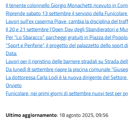
Il tenente colonnello Giorgio Monachetti ricevuto in Co
Riprende sabato 13 settembre il servizio della Funicolare
Lavori sull’ex caserma Piave, cambia la disciplina del traf
Il 20 e 21 settembre l’Open Day degli Sbandieratori e Musi
Per “Lo Sbaracco” parcheggi gratuiti in Piazza del Popol
“Sport e Periferie”, il progetto del palazzetto dello sport 
Data:
Lavori per il ripristino delle barriere stradali su Strada del
Da lunedì 8 settembre riapre la piscina comunale “Giusep
La dottoressa Carla Lodi è la nuova dirigente del Settor
Orvieto
Funicolare, nei primi giorni di settembre nuovi test per 
Ultimo aggiornamento
: 18 agosto 2025, 09:56