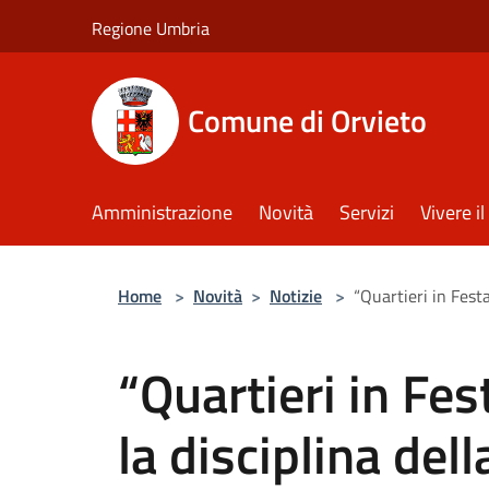
Salta al contenuto principale
Regione Umbria
Comune di Orvieto
Amministrazione
Novità
Servizi
Vivere 
Home
>
Novità
>
Notizie
>
“Quartieri in Festa
“Quartieri in Fes
la disciplina dell