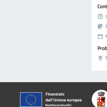
Cont
Prob