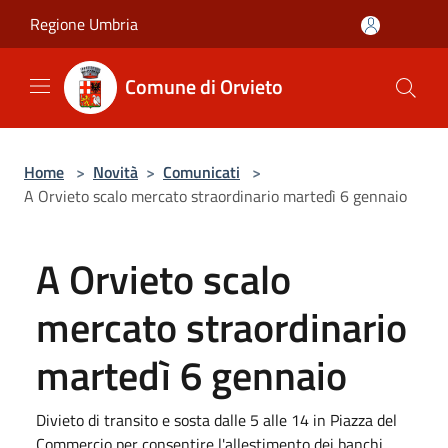
Salta al contenuto principale
Regione Umbria
Comune di Orvieto
Home
>
Novità
>
Comunicati
>
A Orvieto scalo mercato straordinario martedì 6 gennaio
A Orvieto scalo
mercato straordinario
martedì 6 gennaio
Divieto di transito e sosta dalle 5 alle 14 in Piazza del
Commercio per consentire l'allestimento dei banchi