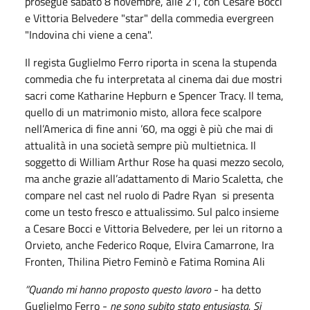
prosegue sabato 8 novembre, alle 21, con Cesare Bocci
e Vittoria Belvedere "star" della commedia evergreen
"Indovina chi viene a cena".
Il regista Guglielmo Ferro riporta in scena la stupenda
commedia che fu interpretata al cinema dai due mostri
sacri come Katharine Hepburn e Spencer Tracy. Il tema,
quello di un matrimonio misto, allora fece scalpore
nell’America di fine anni ’60, ma oggi è più che mai di
attualità in una società sempre più multietnica. Il
soggetto di William Arthur Rose ha quasi mezzo secolo,
ma anche grazie all’adattamento di Mario Scaletta, che
compare nel cast nel ruolo di Padre Ryan si presenta
come un testo fresco e attualissimo. Sul palco insieme
a Cesare Bocci e Vittoria Belvedere, per lei un ritorno a
Orvieto, anche Federico Roque, Elvira Camarrone, Ira
Fronten, Thilina Pietro Feminò e Fatima Romina Ali
“Quando mi hanno proposto questo lavoro
- ha detto
Guglielmo Ferro -
ne sono subito stato entusiasta. Si