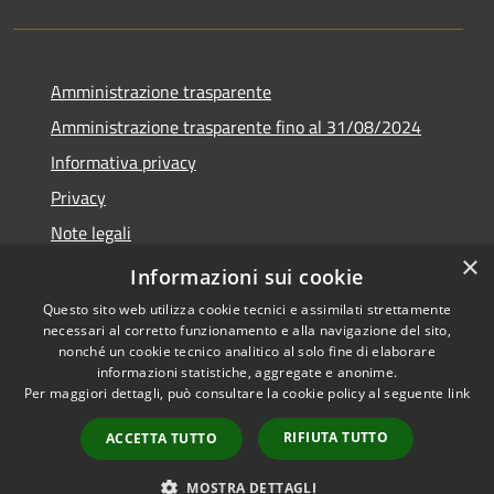
Amministrazione trasparente
Amministrazione trasparente fino al 31/08/2024
Informativa privacy
Privacy
Note legali
×
Dichiarazione di accessibilità
Informazioni sui cookie
Questo sito web utilizza cookie tecnici e assimilati strettamente
necessari al corretto funzionamento e alla navigazione del sito,
nonché un cookie tecnico analitico al solo fine di elaborare
informazioni statistiche, aggregate e anonime.
RSS
Copyright © 2026 • Comune di
Per maggiori dettagli, può consultare la cookie policy al seguente
link
Accessibilità
Orvieto • Powered by
Privacy
Municipium
Accesso
•
RIFIUTA TUTTO
ACCETTA TUTTO
Cookie
redazione
Mappa del sito
MOSTRA DETTAGLI