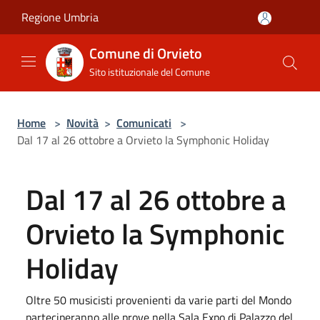
Salta al contenuto principale
Regione Umbria
Comune di Orvieto
Sito istituzionale del Comune
Home
>
Novità
>
Comunicati
>
Dal 17 al 26 ottobre a Orvieto la Symphonic Holiday
Dal 17 al 26 ottobre a
Orvieto la Symphonic
Holiday
Oltre 50 musicisti provenienti da varie parti del Mondo
parteciperanno alle prove nella Sala Expo di Palazzo del